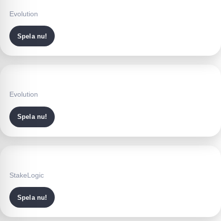
Evolution
Spela nu!
Speed Roulette
Evolution
Spela nu!
Super Stake Roulette
StakeLogic
Spela nu!