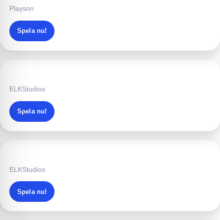
Playson
Spela nu!
Ryze
ELKStudios
Spela nu!
Cygnus 4
ELKStudios
Spela nu!