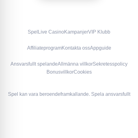
Casino
Spel
Live Casino
Kampanjer
VIP Klubb
Om oss
Affiliateprogram
Kontakta oss
Appguide
Information
Ansvarsfullt spelande
Allmänna villkor
Sekretesspolicy
Bonusvillkor
Cookies
24+
Spel kan vara beroendeframkallande. Spela ansvarsfullt
Spinju Casino