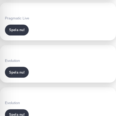
Roulette Ruby
Pragmatic Live
Spela nu!
Instant Roulette
Evolution
Spela nu!
Red Door Roulette
Evolution
Spela nu!